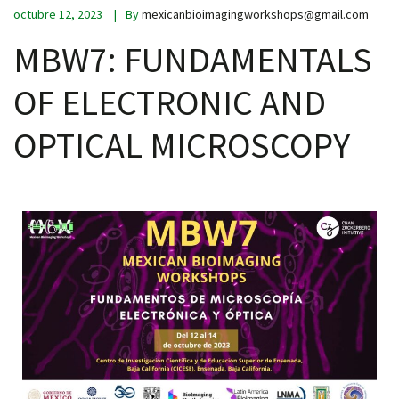
octubre 12, 2023
By
mexicanbioimagingworkshops@gmail.com
MBW7: FUNDAMENTALS
OF ELECTRONIC AND
OPTICAL MICROSCOPY
iques
y,
on
oscopía