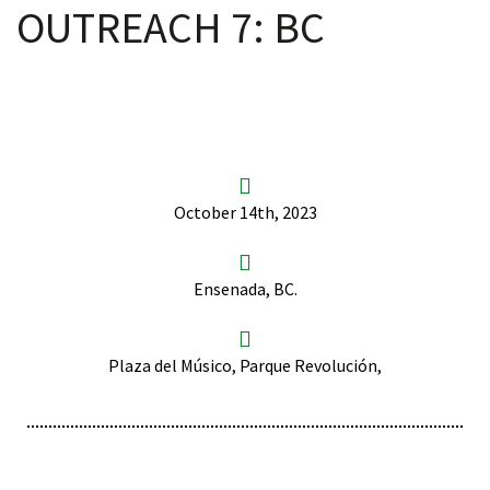
OUTREACH 7: BC
scopy –
AVACA
October 14th, 2023
iológicas
s a la
Ensenada, BC.
de
Plaza del Músico, Parque Revolución,
rónica
cal