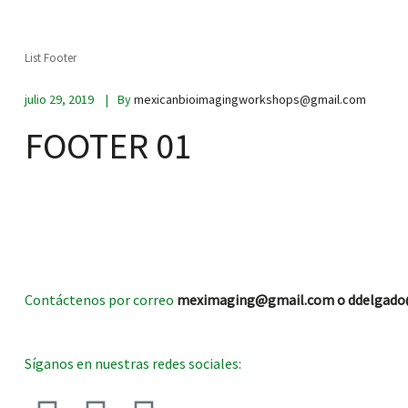
List Footer
scopy –
julio 29, 2019
By
mexicanbioimagingworkshops@gmail.com
FOOTER 01
AVACA
iológicas
s a la
de
Contáctenos por correo
meximaging@gmail.com o
ddelgado
rónica
Síganos en nuestras redes sociales:
cal