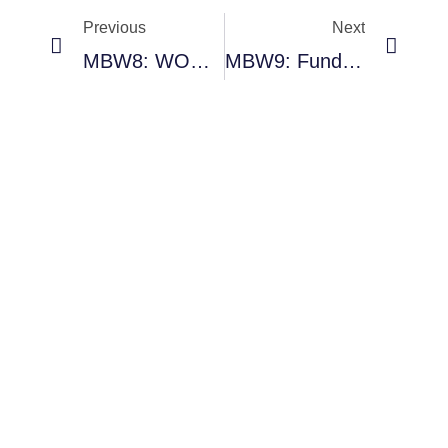
Previous
Next
MBW8: WORKSHOP ON LIGHTSHEET MICROSCOPY AND TISSUE EXPANSION AND CLEARING
MBW9: Fundamentos De Microscopía – Microscopía En La Salud