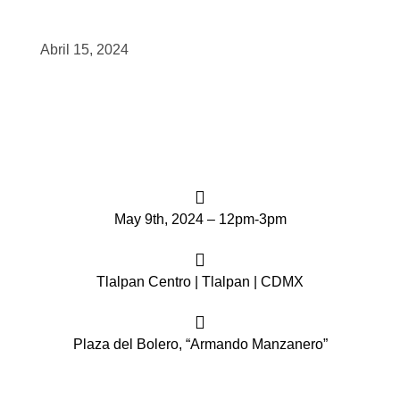
scopy –
Abril 15, 2024
AVACA
iológicas
s a la
May 9th, 2024 – 12pm-3pm
de
rónica
Tlalpan Centro | Tlalpan | CDMX
Plaza del Bolero, “Armando Manzanero”
cal