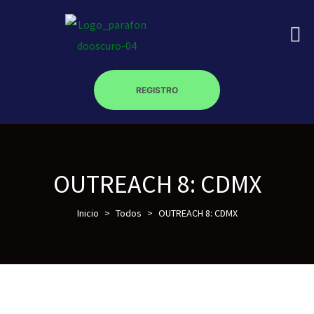
REGISTRO
on
roscopy –
OUTREACH 8: CDMX
Inicio
>
Todos
>
OUTREACH 8: CDMX
óptica –