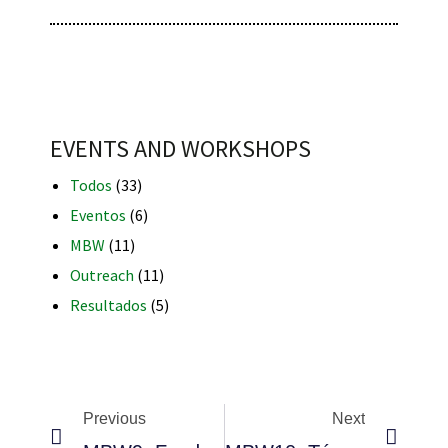
iques
EVENTS AND WORKSHOPS
Todos
(33)
Eventos
(6)
MBW
(11)
Outreach
(11)
y,
on
Resultados
(5)
oscopía
Previous
Next