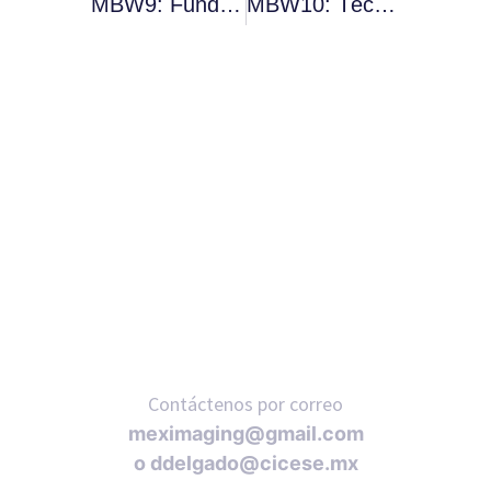
MBW9: Fundamentos De Microscopía – Microscopía En La Salud
MBW10: Técnicas Avanzadas De Microscopía Confocal Y Electrónica Para El Estudio De Muestras Biológicas
RNAVACA
Contáctenos por correo
meximaging@gmail.com
o
ddelgado@cicese.mx