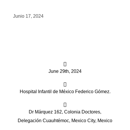
scopy –
Junio 17, 2024
AVACA
iológicas
s a la
June 29th, 2024
de
rónica
Hospital Infantil de México Federico Gómez.
Dr Márquez 162, Colonia Doctores,
cal
Delegación Cuauhtémoc, Mexico City, Mexico