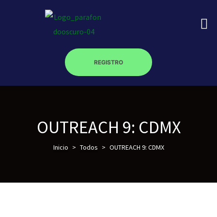
REGISTRO
on
roscopy –
OUTREACH 9: CDMX
Inicio
>
Todos
>
OUTREACH 9: CDMX
óptica –