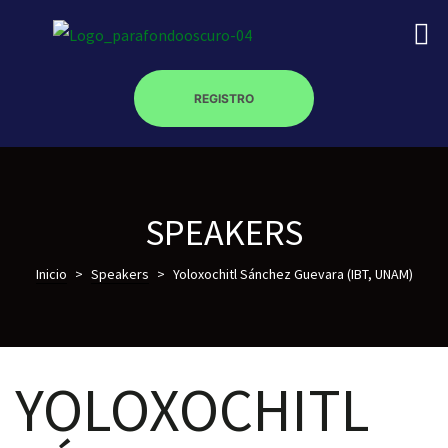
REGISTRO
on
SPEAKERS
Inicio
>
Speakers
>
Yoloxochitl Sánchez Guevara (IBT, UNAM)
roscopy –
óptica –
YOLOXOCHITL