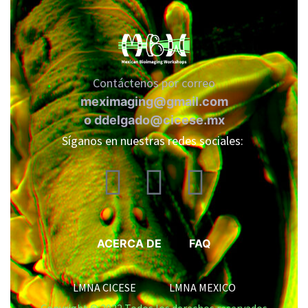
Contáctenos por correo
meximaging@gmail.com
iques
o
ddelgado@cicese.mx
Síganos en nuestras redes sociales:
y,
on
ACERCA DE
FAQ
oscopía
LMNA CICESE LMNA MEXICO
Copyright © 2022 Todos los derechos reservados