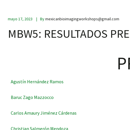
mayo 17, 2023
By
mexicanbioimagingworkshops@gmail.com
scopy –
MBW5: RESULTADOS PRE
AVACA
P
iológicas
s a la
Agustín Hernández Ramos
de
Baruc Zago Mazzocco
rónica
Carlos Amaury Jiménez Cárdenas
Christian Salmerón Mendoza
cal