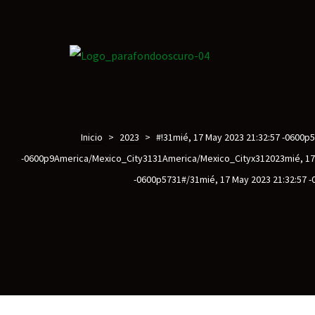
Inicio
>
2023
>
#!31mié, 17 May 2023 21:32:57 -0600
on
-0600p9America/Mexico_City3131America/Mexico_Cityx312023mié, 17 
-0600p5731#/31mié, 17 May 2023 21:32:57 
roscopy –
óptica –