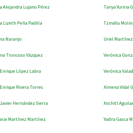
a Alejandra Lujano Pérez
Tanya Yuriria
a Lizeth Peña Padilla
Tzindilu Moli
ana Naranjo
Uriel Martíne
na Troncoso Vázquez
Verónica Gonz
 Enrique López Labra
Verónica Vala
 Enrique Rivera Torres
Ximena Vidal G
 Javier Hernández Sierra
Xochitl Aguila
rai Martínez Martínez
Yadira Gasca M