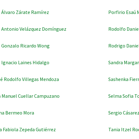
 Álvaro Zárate Ramírez
Porfirio Esaú
 Antonio Velázquez Domínguez
Rodolfo Daniel
 Gonzalo Ricardo Wong
Rodrigo Daniel
 Ignacio Laines Hidalgo
Sandra Margar
é Rodolfo Villegas Mendoza
Sashenka Fier
 Manuel Cuellar Campuzano
Selma Sofia To
ina Bermeo Mora
Sergio Cásare
a Fabiola Zepeda Gutiérrez
Tania Itzel R