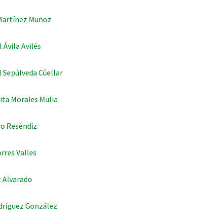
 Martínez Muñoz
 Ávila Avilés
 Sepúlveda Cúellar
ita Morales Mulia
ro Reséndiz
rres Valles
z Alvarado
odríguez González