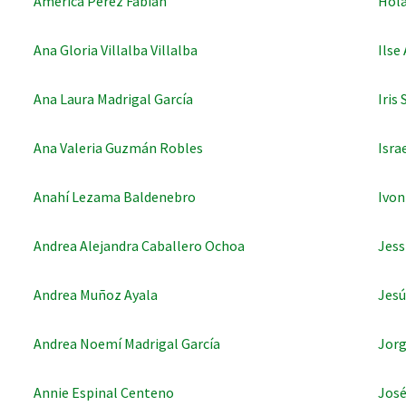
América Pérez Fabián
Hola
Ana Gloria Villalba Villalba
Ilse
Ana Laura Madrigal García
Iris
Ana Valeria Guzmán Robles
Isra
Anahí Lezama Baldenebro
Ivon
Andrea Alejandra Caballero Ochoa
Jess
Andrea Muñoz Ayala
Jesú
Andrea Noemí Madrigal García
Jorg
Annie Espinal Centeno
José