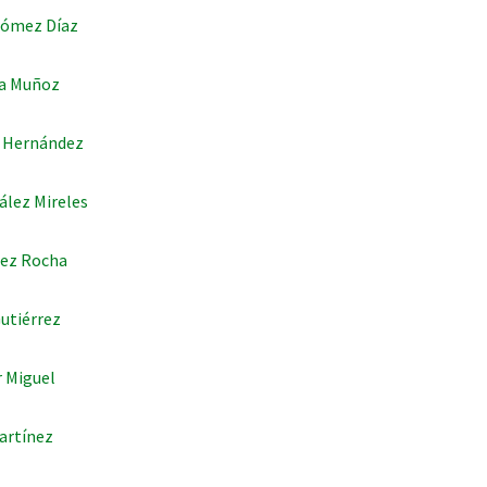
 Gómez Díaz
na Muñoz
z Hernández
ález Mireles
dez Rocha
utiérrez
r Miguel
artínez