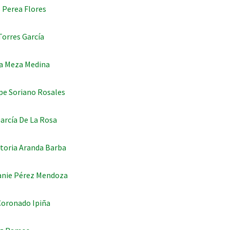
 Perea Flores
Torres García
a Meza Medina
pe Soriano Rosales
arcía De La Rosa
ctoria Aranda Barba
anie Pérez Mendoza
Coronado Ipiña