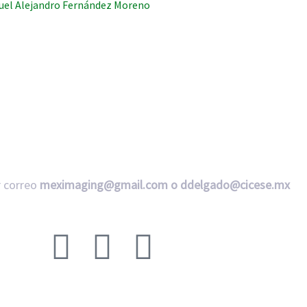
el Alejandro Fernández Moreno
 correo
meximaging@gmail.com o
ddelgado@cicese.mx
Síganos en nuestras redes sociales: