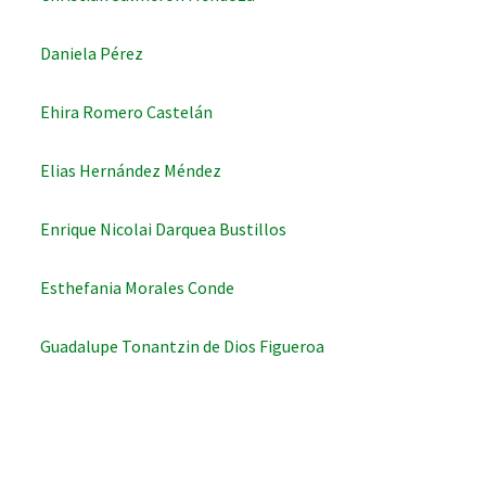
Daniela Pérez
Ehira Romero Castelán
iques
Elias Hernández Méndez
Enrique Nicolai Darquea Bustillos
Esthefania Morales Conde
y,
Guadalupe Tonantzin de Dios Figueroa
on
oscopía