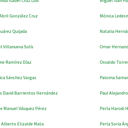
nda Isabel Cruz Luis
Miguel Iván P
 Abril González Cruz
Mónica Ledes
 Suárez Quijada
Natalia Herná
el Villanueva Solís
Omar Hernand
ne Ramírez Díaz
Osvaldo Torre
ica Sánchez Vargas
Paloma Samant
s David Barrientos Hernández
Paul Alejandr
e Manuel Vásquez Pérez
Perla Harodi 
 Alberto Elizalde Mata
Perla Soria Án