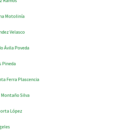
az Ramos
ma Motolinía
ndez Velasco
o Ávila Poveda
s Pineda
a Ferra Plascencia
o Montaño Silva
Horta López
geles