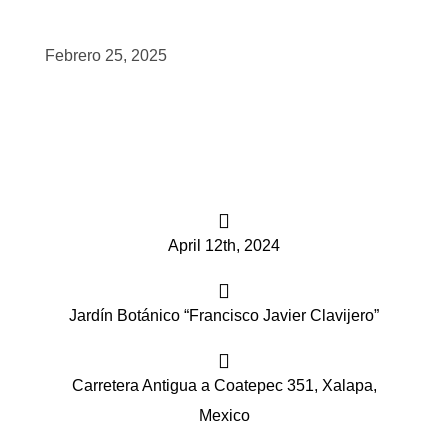
scopy –
Febrero 25, 2025
AVACA
iológicas
s a la
April 12th, 2024
de
rónica
Jardín Botánico “Francisco Javier Clavijero”
Carretera Antigua a Coatepec 351, Xalapa,
cal
Mexico