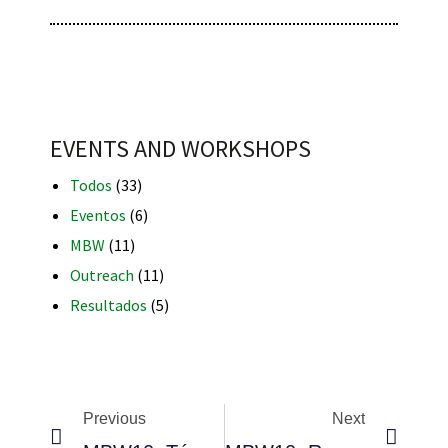
iques
EVENTS AND WORKSHOPS
Todos
(33)
Eventos
(6)
MBW
(11)
Outreach
(11)
y,
on
Resultados
(5)
oscopía
Previous
Next