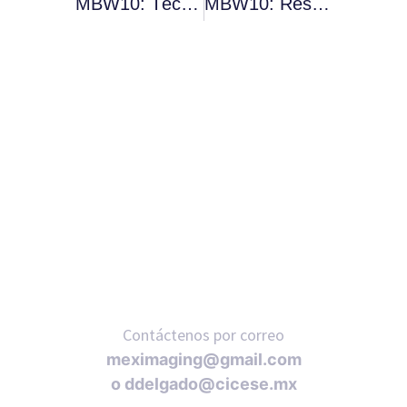
MBW10: Técnicas Avanzadas De Microscopía Confocal Y Electrónica Para El Estudio De Muestras Biológicas
MBW10: Resultados Presencial
RNAVACA
Contáctenos por correo
meximaging@gmail.com
o
ddelgado@cicese.mx