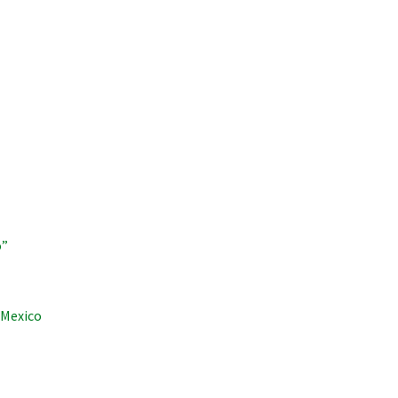
o”
 Mexico