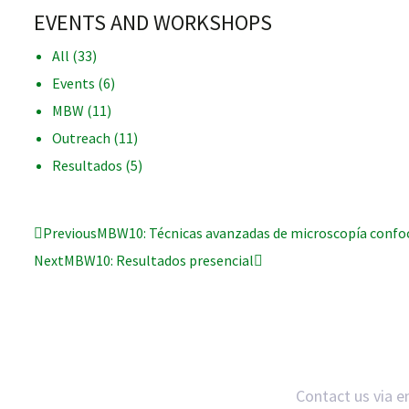
EVENTS AND WORKSHOPS
All
(33)
Events
(6)
MBW
(11)
iques
Outreach
(11)
Resultados
(5)
Previous
MBW10: Técnicas avanzadas de microscopía confoca
y,
Next
MBW10: Resultados presencial
on
oscopía
Contact us via e