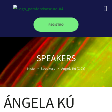
REGISTRO
on
SPEAKERS
Inicio
>
Speakers
>
Ángela Kú (CICY)
roscopy –
óptica –
ÁNGELA KÚ