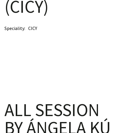
(CICY)
scopy –
Speciality
CICY
AVACA
iológicas
s a la
de
rónica
ALL SESSION
BY ÁNGELA KÚ
cal