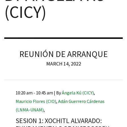
(CICY)
iques
REUNIÓN DE ARRANQUE
MARCH 14, 2022
y,
10:20 am - 10:45 am |
By
Ángela Kú (CICY)
,
on
Mauricio Flores (CIO)
,
Adán Guerrero Cárdenas
oscopía
(LNMA-UNAM)
,
SESION 1: XOCHITL ALVARADO: