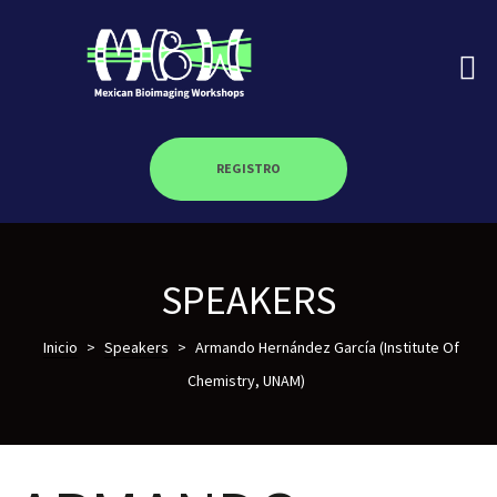
REGISTRO
on
SPEAKERS
roscopy –
Inicio
>
Speakers
>
Armando Hernández García (Institute Of
Chemistry, UNAM)
óptica –