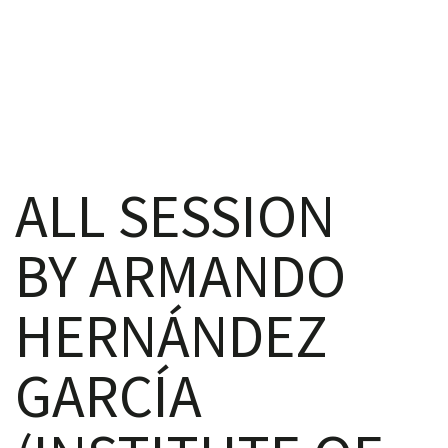
iques
ALL SESSION
BY ARMANDO
y,
HERNÁNDEZ
on
GARCÍA
oscopía