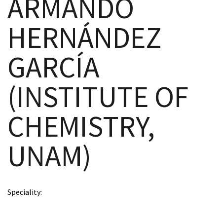
ARMANDO
HERNÁNDEZ
scopy –
GARCÍA
AVACA
(INSTITUTE OF
iológicas
CHEMISTRY,
s a la
UNAM)
de
rónica
Speciality
cal