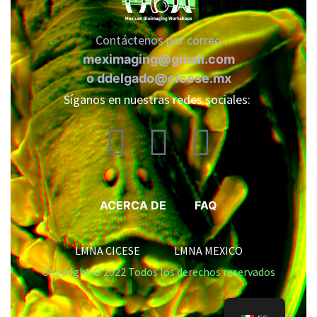
Contáctenos por correo
meximaging@gmail.com
o
ddelgado@cicese.mx
Síganos en nuestras redes sociales:
ACERCA DE
FAQ
LMNA CICESE LMNA MEXICO
Copyright © 2022 Todos los derechos reservados