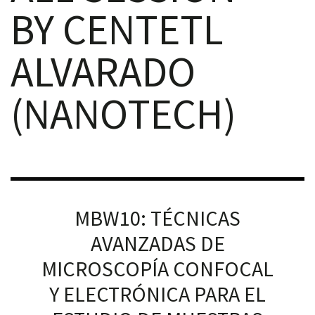
BY CENTETL
ALVARADO
(NANOTECH)
iques
MBW10: TÉCNICAS
y,
on
AVANZADAS DE
MICROSCOPÍA CONFOCAL
oscopía
Y ELECTRÓNICA PARA EL