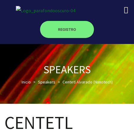
REGISTRO
on
SPEAKERS
Inicio
>
Speakers
>
Centetl Alvarado (Nanotech)
roscopy –
óptica –
CENTETL