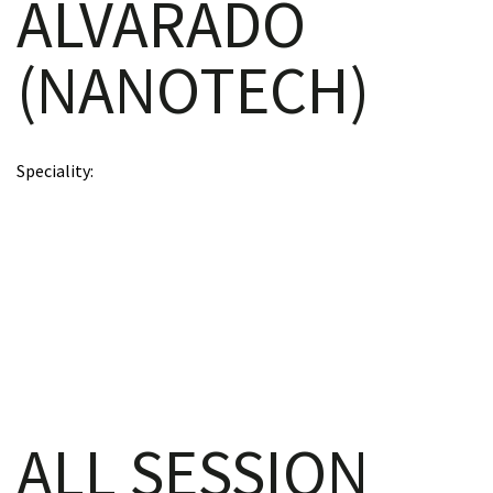
ALVARADO
(NANOTECH)
scopy –
Speciality
AVACA
iológicas
s a la
de
rónica
ALL SESSION
cal