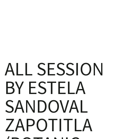
iques
ALL SESSION
BY ESTELA
y,
SANDOVAL
on
ZAPOTITLA
oscopía