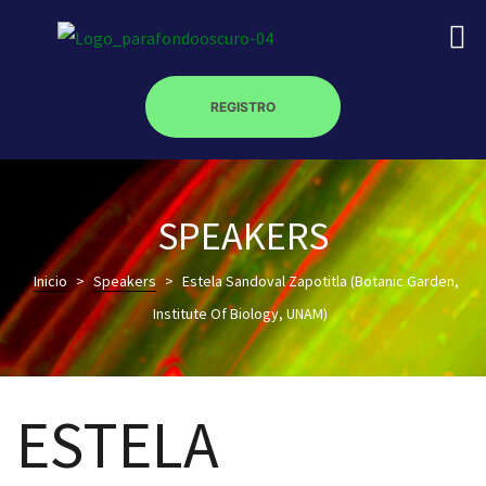
REGISTRO
on
SPEAKERS
Inicio
>
Speakers
>
Estela Sandoval Zapotitla (Botanic Garden,
roscopy –
Institute Of Biology, UNAM)
óptica –
ESTELA