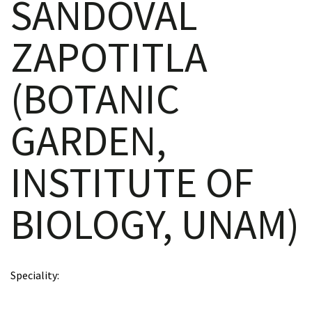
SANDOVAL
ZAPOTITLA
scopy –
(BOTANIC
AVACA
GARDEN,
iológicas
INSTITUTE OF
s a la
BIOLOGY, UNAM)
de
rónica
Speciality
cal