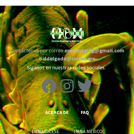
Contáctenos por correo
meximaging@gmail.com
o
ddelgado@cicese.mx
Síganos en nuestras redes sociales:
ACERCA DE
FAQ
LMNA CICESE LMNA MEXICO