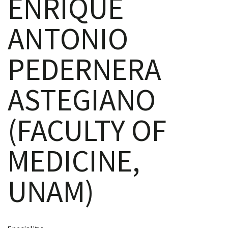
ENRIQUE
ANTONIO
scopy –
PEDERNERA
AVACA
ASTEGIANO
iológicas
(FACULTY OF
s a la
MEDICINE,
de
rónica
UNAM)
cal