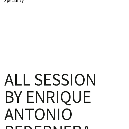
Speciality
iques
ALL SESSION
y,
BY ENRIQUE
on
ANTONIO
oscopía