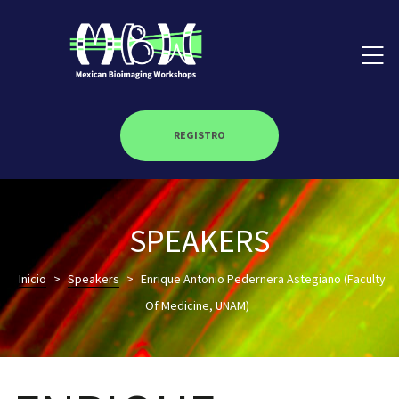
REGISTRO
on
SPEAKERS
roscopy –
Inicio
>
Speakers
>
Enrique Antonio Pedernera Astegiano (Faculty
Of Medicine, UNAM)
óptica –