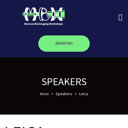
REGISTRO
on
SPEAKERS
roscopy –
Inicio
>
Speakers
>
Leica
óptica –