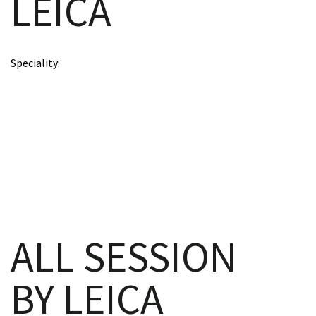
LEICA
scopy –
Speciality
AVACA
iológicas
s a la
de
ALL SESSION
rónica
BY LEICA
cal