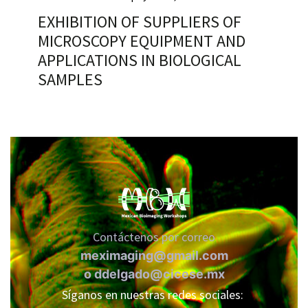
EXHIBITION OF SUPPLIERS OF
MICROSCOPY EQUIPMENT AND
APPLICATIONS IN BIOLOGICAL
RNAVACA
SAMPLES
Contáctenos por correo
meximaging@gmail.com
o
ddelgado@cicese.mx
Síganos en nuestras redes sociales: