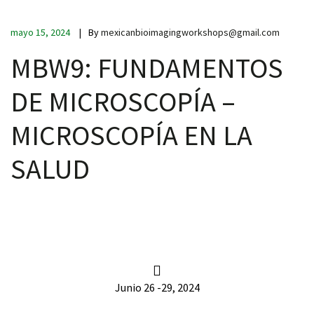
mayo 15, 2024
By
mexicanbioimagingworkshops@gmail.com
MBW9: FUNDAMENTOS
DE MICROSCOPÍA –
iques
MICROSCOPÍA EN LA
SALUD
y,
on
oscopía
Junio 26 -29, 2024