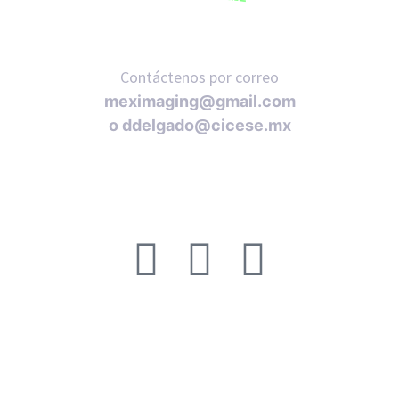
Contáctenos por correo
meximaging@gmail.com
o
ddelgado@cicese.mx
Síganos en nuestras redes sociales:
ACERCA DE
FAQ