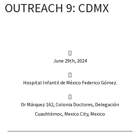
OUTREACH 9: CDMX
scopy –
AVACA
June 29th, 2024
iológicas
s a la
Hospital Infantil de México Federico Gómez.
de
Dr Márquez 162, Colonia Doctores, Delegación
rónica
Cuauhtémoc, Mexico City, Mexico
cal