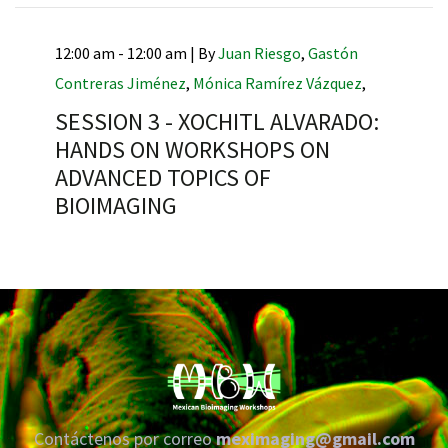
12:00 am - 12:00 am |
By
Juan Riesgo
,
Gastón
Contreras Jiménez
,
Mónica Ramírez Vázquez
,
RNAVACA
SESSION 3 - XOCHITL ALVARADO:
HANDS ON WORKSHOPS ON
ADVANCED TOPICS OF
BIOIMAGING
Contáctenos por correo
meximaging@gmail.com