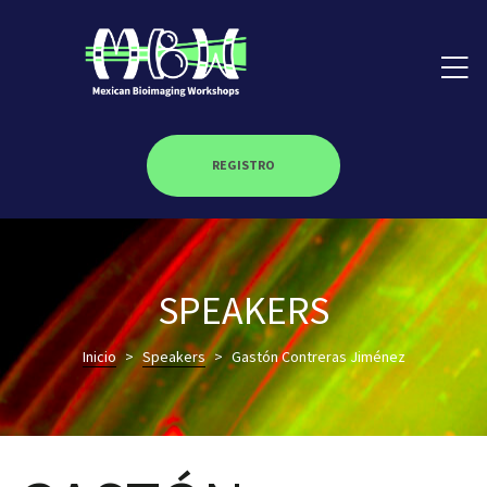
REGISTRO
on
SPEAKERS
roscopy –
Inicio
>
Speakers
>
Gastón Contreras Jiménez
óptica –