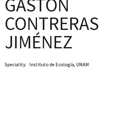
GASTÓN
CONTRERAS
scopy –
JIMÉNEZ
AVACA
iológicas
Speciality
Instituto de Ecología, UNAM
s a la
de
rónica
cal