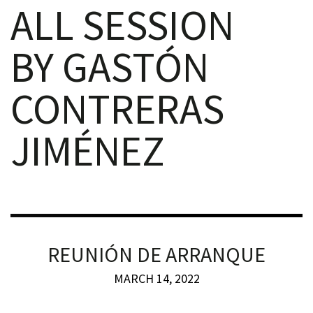
ALL SESSION
BY GASTÓN
CONTRERAS
iques
JIMÉNEZ
y,
on
REUNIÓN DE ARRANQUE
oscopía
MARCH 14, 2022