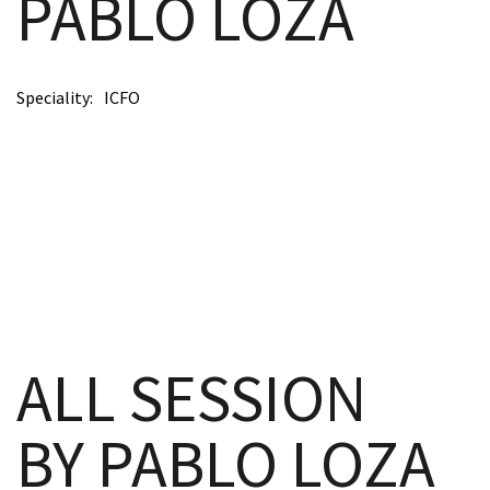
PABLO LOZA
scopy –
Speciality
ICFO
AVACA
iológicas
s a la
de
ALL SESSION
rónica
BY PABLO LOZA
cal