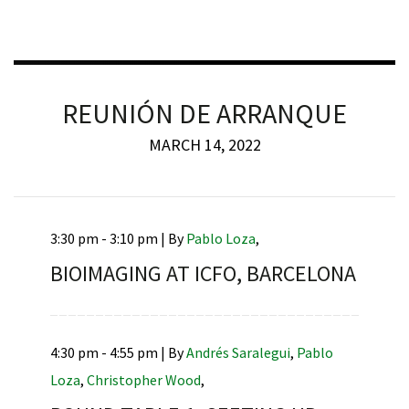
REUNIÓN DE ARRANQUE
iques
MARCH 14, 2022
3:30 pm - 3:10 pm |
By
Pablo Loza
,
BIOIMAGING AT ICFO, BARCELONA
y,
on
oscopía
4:30 pm - 4:55 pm |
By
Andrés Saralegui
,
Pablo
Loza
,
Christopher Wood
,