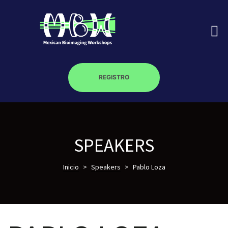
REGISTRO
on
SPEAKERS
roscopy –
Inicio
>
Speakers
>
Pablo Loza
óptica –