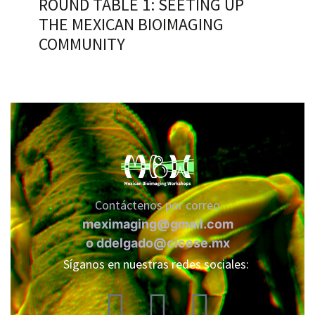
ROUND TABLE 1: SEETING UP
THE MEXICAN BIOIMAGING
COMMUNITY
RNAVACA
Contáctenos por correo
meximaging@gmail.com
o
ddelgado@cicese.mx
Síganos en nuestras redes sociales: