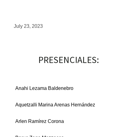
scopy –
July 23, 2023
AVACA
iológicas
PRESENCIALES:
s a la
de
Anahi Lezama Baldenebro
rónica
Aquetzalli Marina Arenas Hernández
Arlen Ramírez Corona
cal