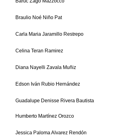
Baruc Zago Mazzocco
Braulio Noé Niño Pat
Carla Maria Jaramillo Restrepo
iques
Celina Teran Ramirez
Diana Nayelli Zavala Muñiz
Edson Iván Rubio Hernández
y,
on
Guadalupe Denisse Rivera Bautista
oscopía
Humberto Martínez Orozco
Jessica Paloma Alvarez Rendón