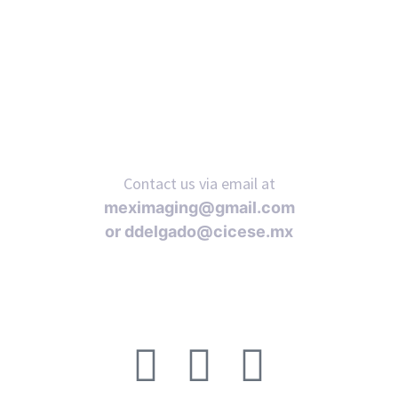
Contact us via email at
meximaging@gmail.com
or
ddelgado@cicese.mx
Follow us on social media: