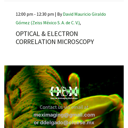
12:00 pm - 12:30 pm |
By
David Mauricio Giraldo
Gómez (Zeiss México S. A. de C. V.)
,
OPTICAL & ELECTRON
CORRELATION MICROSCOPY
Contact us via email at
meximaging@gmail.com
or
ddelgado@cicese.mx