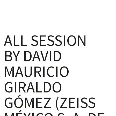
ALL SESSION
iques
BY DAVID
MAURICIO
y,
GIRALDO
on
GÓMEZ (ZEISS
oscopía