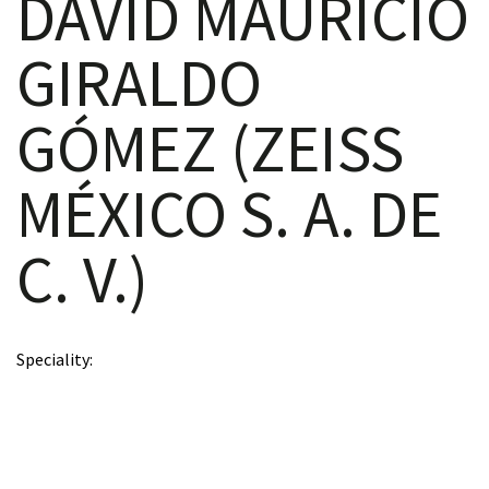
DAVID MAURICIO
GIRALDO
scopy –
GÓMEZ (ZEISS
AVACA
MÉXICO S. A. DE
iológicas
C. V.)
s a la
de
Speciality
rónica
cal