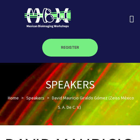
REGISTER
on
SPEAKERS
roscopy –
Home
>
Speakers
>
David Mauricio Giraldo Gómez (Zeiss México
S. A. De C. V.)
óptica –