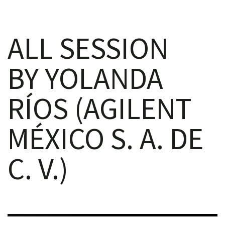
ALL SESSION
BY YOLANDA
iques
RÍOS (AGILENT
MÉXICO S. A. DE
y,
C. V.)
on
oscopía