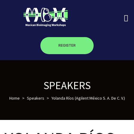
REGISTER
on
SPEAKERS
roscopy –
Home
>
Speakers
>
Yolanda Ríos (Agilent México S. A. De C. V.)
óptica –