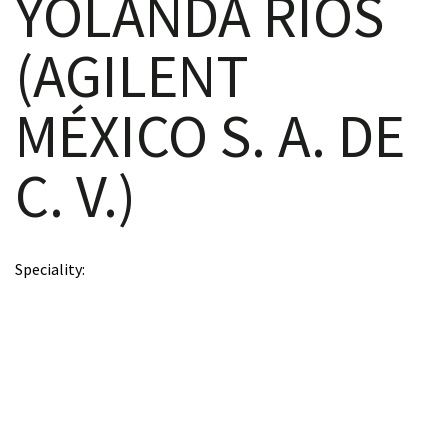
YOLANDA RÍOS
(AGILENT
scopy –
MÉXICO S. A. DE
AVACA
C. V.)
iológicas
s a la
Speciality
de
rónica
cal