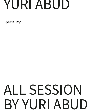
YURI ABUD
scopy –
Speciality
AVACA
iológicas
s a la
de
ALL SESSION
rónica
BY YURI ABUD
cal