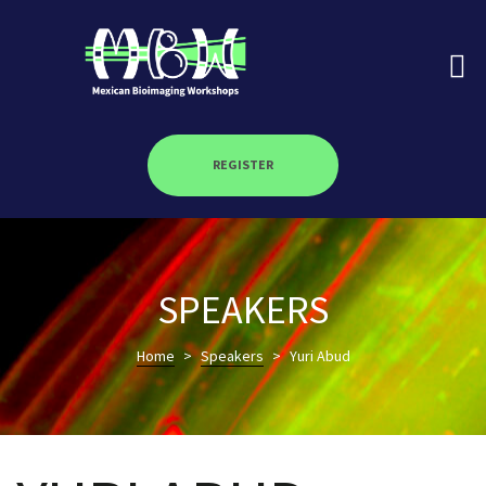
REGISTER
on
SPEAKERS
roscopy –
Home
>
Speakers
>
Yuri Abud
óptica –